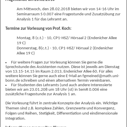
Am Mittwoch, den 28.02.2018 bieten wir von 14-16 Uhr im
Seminarraum S 0.007 eine Fragestunde und Zusatzübung zur
Analysis 1 für das Lehramt an.
Termine zur Vorlesung von Prof. Koch:
Montag, 8 (c.t.) - 10, CP1-HSZ/ Hörsaal 2 (Endenicher Allee
19 C)
Donnerstag, 8(c.t.) - 10, CP1-HSZ/ Hörsaal 2 (Endenicher
Allee 19 C)
Für weitere Fragen zur Vorlesung können Sie gerne die
Sprechstunde des Assistenten nutzen. Diese ist jeweils am Dienstag
von 13.15-14.15 im Raum 2.013, Endenicher Allee 60. Für alles
weitere können Sie gerne auch eine E-Mail an fgmeined@math.uni-
bonn.de schreiben und einen alternativen Termin vereinbaren.
Für Studenten des Lehramts (und auch andere Interessierte
bieten wir am 23.01.208 um 18 Uhr (st) in SemR 0.006 eine
zusätzliche Fragestunde zur Analysis 1 an.
Die Vorlesung führt in zentrale Konzepte der Analysis ein. Wichtige
Themen sind z.B. komplexe Zahlen, Grenzwerte und Konvergenz,
Folgen und Reihen, Stetigkeit, Differentiation und eindimensionale
Integration.