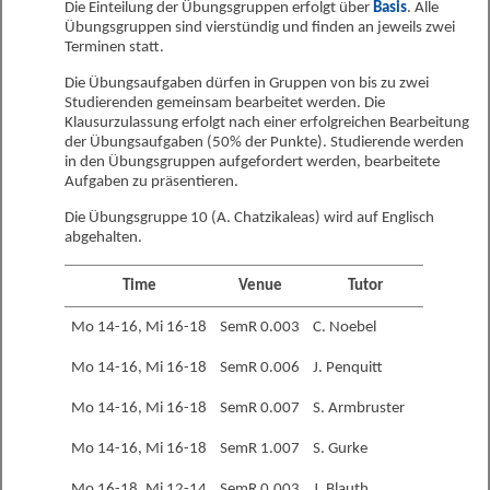
Die Einteilung der Übungsgruppen erfolgt über
Basis
. Alle
Übungsgruppen sind vierstündig und finden an jeweils zwei
Terminen statt.
Die Übungsaufgaben dürfen in Gruppen von bis zu zwei
Studierenden gemeinsam bearbeitet werden. Die
Klausurzulassung erfolgt nach einer erfolgreichen Bearbeitung
der Übungsaufgaben (50% der Punkte). Studierende werden
in den Übungsgruppen aufgefordert werden, bearbeitete
Aufgaben zu präsentieren.
Die Übungsgruppe 10 (A. Chatzikaleas) wird auf Englisch
abgehalten.
Time
Venue
Tutor
Mo 14-16, Mi 16-18
SemR 0.003
C. Noebel
Mo 14-16, Mi 16-18
SemR 0.006
J. Penquitt
Mo 14-16, Mi 16-18
SemR 0.007
S. Armbruster
Mo 14-16, Mi 16-18
SemR 1.007
S. Gurke
Mo 16-18, Mi 12-14
SemR 0.003
J. Blauth