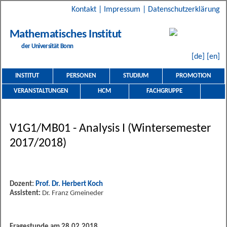
Kontakt
|
Impressum
|
Datenschutzerklärung
Mathematisches Institut
der Universität Bonn
[de]
[en]
INSTITUT
PERSONEN
STUDIUM
PROMOTION
VERANSTALTUNGEN
HCM
FACHGRUPPE
V1G1/MB01 - Analysis I (Wintersemester
2017/2018)
Dozent:
Prof. Dr. Herbert Koch
Assistent:
Dr. Franz Gmeineder
Fragestunde am 28.02.2018