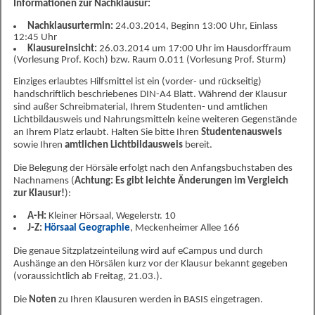
Informationen zur Nachklausur:
Nachklausurtermin:
24.03.2014, Beginn 13:00 Uhr, Einlass
12:45 Uhr
Klausureinsicht:
26.03.2014 um 17:00 Uhr im Hausdorffraum
(Vorlesung Prof. Koch) bzw. Raum 0.011 (Vorlesung Prof. Sturm)
Einziges erlaubtes Hilfsmittel ist ein (vorder- und rückseitig)
handschriftlich beschriebenes DIN-A4 Blatt. Während der Klausur
sind außer Schreibmaterial, Ihrem Studenten- und amtlichen
Lichtbildausweis und Nahrungsmitteln keine weiteren Gegenstände
an Ihrem Platz erlaubt. Halten Sie bitte Ihren
Studentenausweis
sowie Ihren
amtlichen Lichtbildausweis
bereit.
Die Belegung der Hörsäle erfolgt nach den Anfangsbuchstaben des
Nachnamens (
Achtung: Es gibt leichte Änderungen im Vergleich
zur Klausur!
):
A-H:
Kleiner Hörsaal, Wegelerstr. 10
J-Z:
Hörsaal Geographie
, Meckenheimer Allee 166
Die genaue Sitzplatzeinteilung wird auf eCampus und durch
Aushänge an den Hörsälen kurz vor der Klausur bekannt gegeben
(voraussichtlich ab Freitag, 21.03.).
Die
Noten
zu Ihren Klausuren werden in BASIS eingetragen.