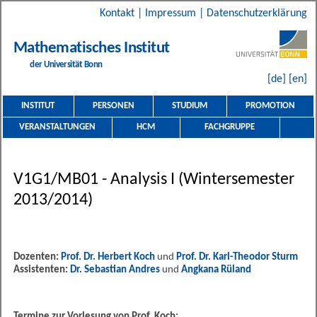
Kontakt
|
Impressum
|
Datenschutzerklärung
Mathematisches Institut
der Universität Bonn
[de]
[en]
INSTITUT
PERSONEN
STUDIUM
PROMOTION
VERANSTALTUNGEN
HCM
FACHGRUPPE
V1G1/MB01 - Analysis I (Wintersemester
2013/2014)
Dozenten:
Prof. Dr. Herbert Koch
und
Prof. Dr. Karl-Theodor Sturm
Assistenten:
Dr. Sebastian Andres
und
Angkana Rüland
Termine zur Vorlesung von Prof. Koch: