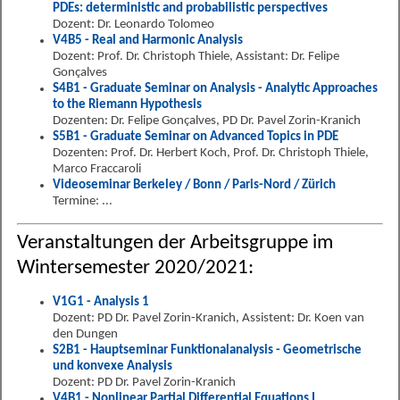
PDEs: deterministic and probabilistic perspectives
Dozent: Dr. Leonardo Tolomeo
V4B5 - Real and Harmonic Analysis
Dozent: Prof. Dr. Christoph Thiele, Assistant: Dr. Felipe
Gonçalves
S4B1 - Graduate Seminar on Analysis - Analytic Approaches
to the Riemann Hypothesis
Dozenten: Dr. Felipe Gonçalves, PD Dr. Pavel Zorin-Kranich
S5B1 - Graduate Seminar on Advanced Topics in PDE
Dozenten: Prof. Dr. Herbert Koch, Prof. Dr. Christoph Thiele,
Marco Fraccaroli
Videoseminar Berkeley / Bonn / Paris-Nord / Zürich
Termine: ...
Veranstaltungen der Arbeitsgruppe im
Wintersemester 2020/2021:
V1G1 - Analysis 1
Dozent: PD Dr. Pavel Zorin-Kranich, Assistent: Dr. Koen van
den Dungen
S2B1 - Hauptseminar Funktionalanalysis - Geometrische
und konvexe Analysis
Dozent: PD Dr. Pavel Zorin-Kranich
V4B1 - Nonlinear Partial Differential Equations I