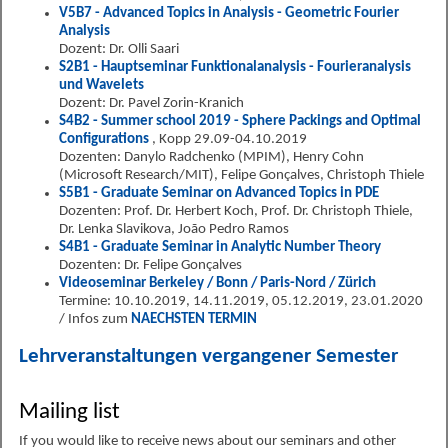
V5B7 - Advanced Topics in Analysis - Geometric Fourier
Analysis
Dozent: Dr. Olli Saari
S2B1 - Hauptseminar Funktionalanalysis - Fourieranalysis
und Wavelets
Dozent: Dr. Pavel Zorin-Kranich
S4B2 - Summer school 2019 - Sphere Packings and Optimal
Configurations
, Kopp 29.09-04.10.2019
Dozenten: Danylo Radchenko (MPIM), Henry Cohn
(Microsoft Research/MIT), Felipe Gonçalves, Christoph Thiele
S5B1 - Graduate Seminar on Advanced Topics in PDE
Dozenten: Prof. Dr. Herbert Koch, Prof. Dr. Christoph Thiele,
Dr. Lenka Slavikova, João Pedro Ramos
S4B1 - Graduate Seminar in Analytic Number Theory
Dozenten: Dr. Felipe Gonçalves
Videoseminar Berkeley / Bonn / Paris-Nord / Zürich
Termine: 10.10.2019, 14.11.2019, 05.12.2019, 23.01.2020
/ Infos zum
NAECHSTEN TERMIN
Lehrveranstaltungen vergangener Semester
Mailing list
If you would like to receive news about our seminars and other