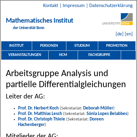
Kontakt
|
Impressum
|
Datenschutzerklärung
Mathematisches Institut
der Universität Bonn
[de]
[en]
INSTITUT
PERSONEN
STUDIUM
PROMOTION
VERANSTALTUNGEN
HCM
FACHGRUPPE
Arbeitsgruppe Analysis und
partielle Differentialgleichungen
Leiter der AG:
Prof. Dr. Herbert Koch
(Sekretariat:
Deborah Müller
)
Prof. Dr. Matthias Lesch
(Sekretariat:
Sónia Lopes Belabbes
)
Prof. Dr. Christoph Thiele
(Sekretariat:
Doreen
Hachenberger
)
Mitglieder der AG: