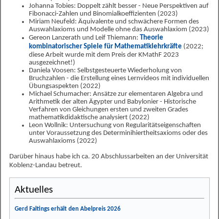
Johanna Tobies: Doppelt zählt besser - Neue Perspektiven auf
Fibonacci-Zahlen und Binomialkoeffizienten (2023)
Miriam Neufeld: Äquivalente und schwächere Formen des
Auswahlaxioms und Modelle ohne das Auswahlaxiom (2023)
Gereon Lanzerath und Leif Thiemann:
Theorie
kombinatorischer Spiele für Mathematiklehrkräfte
(2022;
diese Arbeit wurde mit dem Preis der KMathF 2023
ausgezeichnet!)
Daniela Voosen: Selbstgesteuerte Wiederholung von
Bruchzahlen - die Erstellung eines Lernvideos mit individuellen
Übungsaspekten (2022)
Michael Schumacher: Ansätze zur elementaren Algebra und
Arithmetik der alten Ägypter und Babylonier - Historische
Verfahren von Gleichungen ersten und zweiten Grades
mathematikdidaktische analysiert (2022)
Leon Wollnik: Untersuchung von Regularitätseigenschaften
unter Voraussetzung des Determinihiertheitsaxioms oder des
Auswahlaxioms (2022)
Darüber hinaus habe ich ca. 20 Abschlussarbeiten an der Universität
Koblenz-Landau betreut.
Aktuelles
Gerd Faltings erhält den Abelpreis 2026