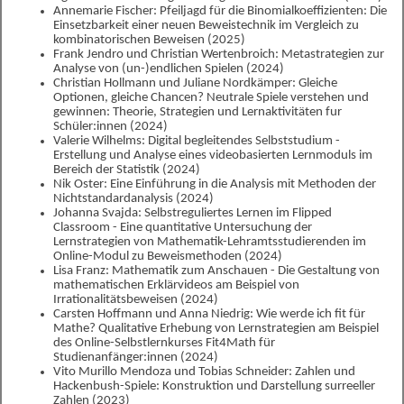
Annemarie Fischer: Pfeiljagd für die Binomialkoeffizienten: Die
Einsetzbarkeit einer neuen Beweistechnik im Vergleich zu
kombinatorischen Beweisen (2025)
Frank Jendro und Christian Wertenbroich: Metastrategien zur
Analyse von (un-)endlichen Spielen (2024)
Christian Hollmann und Juliane Nordkämper: Gleiche
Optionen, gleiche Chancen? Neutrale Spiele verstehen und
gewinnen: Theorie, Strategien und Lernaktivitäten fur
Schüler:innen (2024)
Valerie Wilhelms: Digital begleitendes Selbststudium -
Erstellung und Analyse eines videobasierten Lernmoduls im
Bereich der Statistik (2024)
Nik Oster: Eine Einführung in die Analysis mit Methoden der
Nichtstandardanalysis (2024)
Johanna Svajda: Selbstreguliertes Lernen im Flipped
Classroom - Eine quantitative Untersuchung der
Lernstrategien von Mathematik-Lehramtsstudierenden im
Online-Modul zu Beweismethoden (2024)
Lisa Franz: Mathematik zum Anschauen - Die Gestaltung von
mathematischen Erklärvideos am Beispiel von
Irrationalitätsbeweisen (2024)
Carsten Hoffmann und Anna Niedrig: Wie werde ich fit für
Mathe? Qualitative Erhebung von Lernstrategien am Beispiel
des Online-Selbstlernkurses Fit4Math für
Studienanfänger:innen (2024)
Vito Murillo Mendoza und Tobias Schneider: Zahlen und
Hackenbush-Spiele: Konstruktion und Darstellung surreeller
Zahlen (2023)