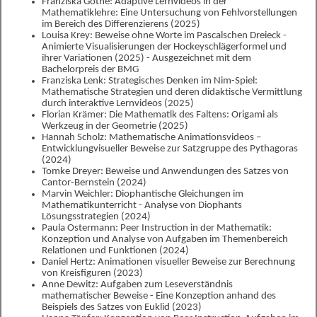
Franziska Gothe: Adaptive Lernvideos in der
Mathematiklehre: Eine Untersuchung von Fehlvorstellungen
im Bereich des Differenzierens (2025)
Louisa Krey: Beweise ohne Worte im Pascalschen Dreieck -
Animierte Visualisierungen der Hockeyschlägerformel und
ihrer Variationen (2025) - Ausgezeichnet mit dem
Bachelorpreis der BMG
Franziska Lenk: Strategisches Denken im Nim-Spiel:
Mathematische Strategien und deren didaktische Vermittlung
durch interaktive Lernvideos (2025)
Florian Krämer: Die Mathematik des Faltens: Origami als
Werkzeug in der Geometrie (2025)
Hannah Scholz: Mathematische Animationsvideos –
Entwicklungvisueller Beweise zur Satzgruppe des Pythagoras
(2024)
Tomke Dreyer: Beweise und Anwendungen des Satzes von
Cantor-Bernstein (2024)
Marvin Weichler: Diophantische Gleichungen im
Mathematikunterricht - Analyse von Diophants
Lösungsstrategien (2024)
Paula Ostermann: Peer Instruction in der Mathematik:
Konzeption und Analyse von Aufgaben im Themenbereich
Relationen und Funktionen (2024)
Daniel Hertz: Animationen visueller Beweise zur Berechnung
von Kreisfiguren (2023)
Anne Dewitz: Aufgaben zum Leseverständnis
mathematischer Beweise - Eine Konzeption anhand des
Beispiels des Satzes von Euklid (2023)