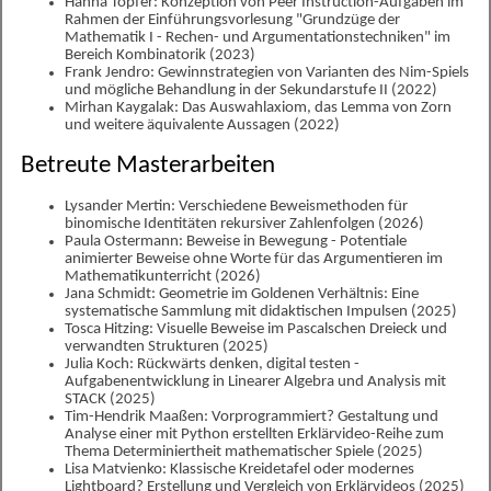
Hanna Töpfer: Konzeption von Peer Instruction-Aufgaben im
Rahmen der Einführungsvorlesung "Grundzüge der
Mathematik I - Rechen- und Argumentationstechniken" im
Bereich Kombinatorik (2023)
Frank Jendro: Gewinnstrategien von Varianten des Nim-Spiels
und mögliche Behandlung in der Sekundarstufe II (2022)
Mirhan Kaygalak: Das Auswahlaxiom, das Lemma von Zorn
und weitere äquivalente Aussagen (2022)
Betreute Masterarbeiten
Lysander Mertin: Verschiedene Beweismethoden für
binomische Identitäten rekursiver Zahlenfolgen (2026)
Paula Ostermann: Beweise in Bewegung - Potentiale
animierter Beweise ohne Worte für das Argumentieren im
Mathematikunterricht (2026)
Jana Schmidt: Geometrie im Goldenen Verhältnis: Eine
systematische Sammlung mit didaktischen Impulsen (2025)
Tosca Hitzing: Visuelle Beweise im Pascalschen Dreieck und
verwandten Strukturen (2025)
Julia Koch: Rückwärts denken, digital testen -
Aufgabenentwicklung in Linearer Algebra und Analysis mit
STACK (2025)
Tim-Hendrik Maaßen: Vorprogrammiert? Gestaltung und
Analyse einer mit Python erstellten Erklärvideo-Reihe zum
Thema Determiniertheit mathematischer Spiele (2025)
Lisa Matvienko: Klassische Kreidetafel oder modernes
Lightboard? Erstellung und Vergleich von Erklärvideos (2025)