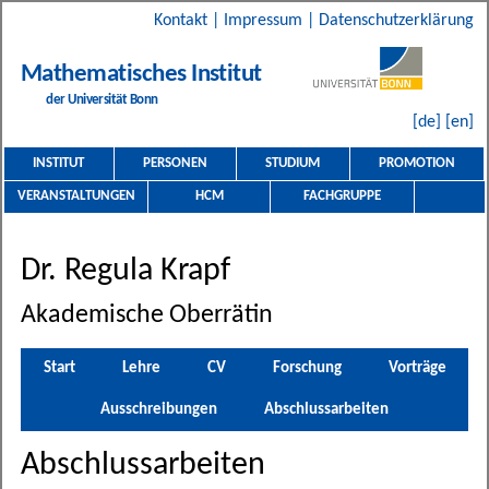
Kontakt
|
Impressum
|
Datenschutzerklärung
Mathematisches Institut
der Universität Bonn
[de]
[en]
INSTITUT
PERSONEN
STUDIUM
PROMOTION
VERANSTALTUNGEN
HCM
FACHGRUPPE
Dr. Regula Krapf
Akademische Oberrätin
Start
Lehre
CV
Forschung
Vorträge
Ausschreibungen
Abschlussarbeiten
Abschlussarbeiten