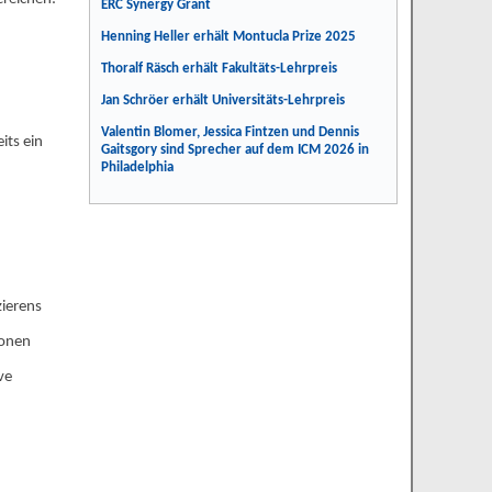
ERC Synergy Grant
Henning Heller erhält Montucla Prize 2025
Thoralf Räsch erhält Fakultäts-Lehrpreis
Jan Schröer erhält Universitäts-Lehrpreis
Valentin Blomer, Jessica Fintzen und Dennis
its ein
Gaitsgory sind Sprecher auf dem ICM 2026 in
Philadelphia
zierens
ionen
ve