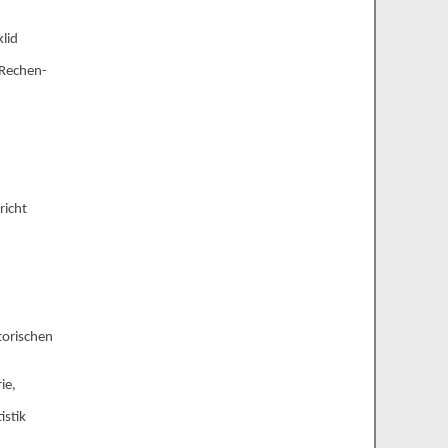
lid
 Rechen-
richt
torischen
ie,
istik