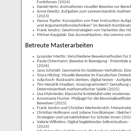
Funktionen (2024)
Daniel Hertz: Animationen visueller Beweise zur Bere
Anne Dewitz: Aufgaben zum Leseverständnis mathemati
(2023)
Hanna Töpfer: Konzeption von Peer Instruction-Aufg
und Argumentationstechniken" im Bereich Kombinato
Frank Jendro: Gewinnstrategien von Varianten des Ni
Mirhan Kaygalak: Das Auswahlaxiom, das Lemma von 
Betreute Masterarbeiten
Lysander Mertin: Verschiedene Beweismethoden für bi
Paula Ostermann: Beweise in Bewegung - Potentiale 
(2026)
Jana Schmidt: Geometrie im Goldenen Verhältnis: Ei
Tosca Hitzing: Visuelle Beweise im Pascalschen Dreie
Julia Koch: Rückwärts denken, digital testen - Aufga
Tim-Hendrik Maaßen: Vorprogrammiert? Gestaltung un
Determiniertheit mathematischer Spiele (2025)
Lisa Matvienko: Klassische Kreidetafel oder modernes
Annemarie Fischer: Pfeiljagd für die Binomialkoeffizi
Beweisen (2025)
Frank Jendro und Christian Wertenbroich: Metastrate
Christian Hollmann und Juliane Nordkämper: Gleiche 
Strategien und Lernaktivitäten fur Schüler:innen (202
Valerie Wilhelms: Digital begleitendes Selbststudium -
(2024)