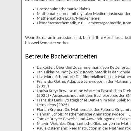
Hochschulmathematikdidaktik
Mathematiklernen mit digitalen Medien (insbesonder
Mathematische Logik/Mengenlehre
Elementarmathematik, z.B. Elementargeometrie, Komb
Wenn Sie daran interessiert sind, bei mir Ihre Abschlussarbeit
bis zwei Semester vorher.
Betreute Bachelorarbeiten
Lia Köster: Über den Zusammenhang von Kettenbrüche
Jan-Niklas Mundt (2026): Kombinatorik in der Schule
Lisa Marie Schöndorf: Der Binomialkoeffizient: Math
Franziska Gothe: Adaptive Lernvideos in der Mathemat
(2025)
Louisa Krey: Beweise ohne Worte im Pascalschen Dreie
(2025) - Ausgezeichnet mit dem Bachelorpreis der B
Franziska Lenk: Strategisches Denken im Nim-Spiel: M
Lernvideos (2025)
Florian Krämer: Die Mathematik des Faltens: Origami 
Hannah Scholz: Mathematische Animationsvideos – En
Tomke Dreyer: Beweise und Anwendungen des Satzes
Marvin Weichler: Diophantische Gleichungen im Math
Paula Ostermann: Peer Instruction in der Mathemati