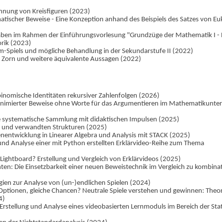
chnung von Kreisfiguren (2023)
scher Beweise - Eine Konzeption anhand des Beispiels des Satzes von Euk
aben im Rahmen der Einführungsvorlesung "Grundzüge der Mathematik I -
rik (2023)
m-Spiels und mögliche Behandlung in der Sekundarstufe II (2022)
Zorn und weitere äquivalente Aussagen (2022)
nomische Identitäten rekursiver Zahlenfolgen (2026)
animierter Beweise ohne Worte für das Argumentieren im Mathematikunter
ne systematische Sammlung mit didaktischen Impulsen (2025)
ck und verwandten Strukturen (2025)
benentwicklung in Linearer Algebra und Analysis mit STACK (2025)
d Analyse einer mit Python erstellten Erklärvideo-Reihe zum Thema
 Lightboard? Erstellung und Vergleich von Erklärvideos (2025)
enten: Die Einsetzbarkeit einer neuen Beweistechnik im Vergleich zu kombina
gien zur Analyse von (un-)endlichen Spielen (2024)
Optionen, gleiche Chancen? Neutrale Spiele verstehen und gewinnen: Theor
4)
 Erstellung und Analyse eines videobasierten Lernmoduls im Bereich der Stat