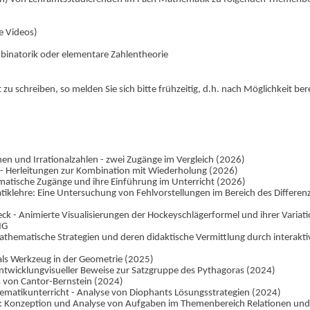
e Videos)
inatorik oder elementare Zahlentheorie
 zu schreiben, so melden Sie sich bitte frühzeitig, d.h. nach Möglichkeit bere
n und Irrationalzahlen - zwei Zugänge im Vergleich (2026)
 - Herleitungen zur Kombination mit Wiederholung (2026)
ematische Zugänge und ihre Einführung im Unterricht (2026)
iklehre: Eine Untersuchung von Fehlvorstellungen im Bereich des Differen
ck - Animierte Visualisierungen der Hockeyschlägerformel und ihrer Variat
MG
athematische Strategien und deren didaktische Vermittlung durch interakti
als Werkzeug in der Geometrie (2025)
twicklungvisueller Beweise zur Satzgruppe des Pythagoras (2024)
 von Cantor-Bernstein (2024)
ematikunterricht - Analyse von Diophants Lösungsstrategien (2024)
k: Konzeption und Analyse von Aufgaben im Themenbereich Relationen und