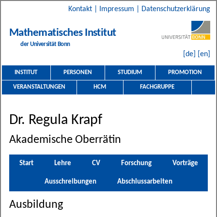
Kontakt
|
Impressum
|
Datenschutzerklärung
Mathematisches Institut
der Universität Bonn
[de]
[en]
INSTITUT
PERSONEN
STUDIUM
PROMOTION
VERANSTALTUNGEN
HCM
FACHGRUPPE
Dr. Regula Krapf
Akademische Oberrätin
Start
Lehre
CV
Forschung
Vorträge
Ausschreibungen
Abschlussarbeiten
Ausbildung