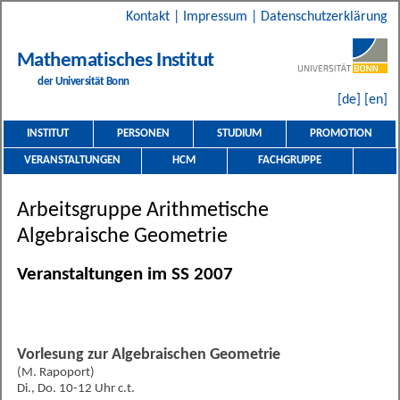
Kontakt
|
Impressum
|
Datenschutzerklärung
Mathematisches Institut
der Universität Bonn
[de]
[en]
INSTITUT
PERSONEN
STUDIUM
PROMOTION
VERANSTALTUNGEN
HCM
FACHGRUPPE
Arbeitsgruppe Arithmetische
Algebraische Geometrie
Veranstaltungen im SS 2007
Vorlesung zur Algebraischen Geometrie
(M. Rapoport)
Di., Do. 10-12 Uhr c.t.