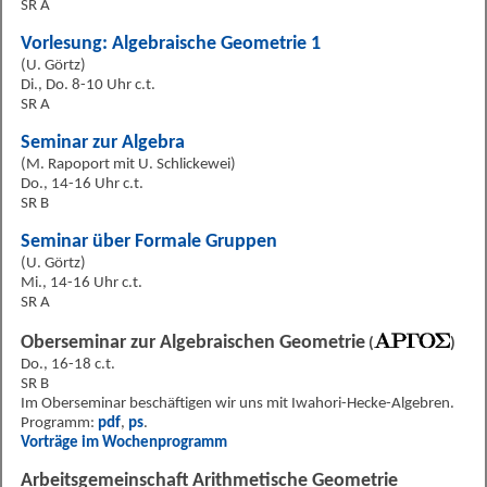
SR A
Vorlesung: Algebraische Geometrie 1
(U. Görtz)
Di., Do. 8-10 Uhr c.t.
SR A
Seminar zur Algebra
(M. Rapoport mit U. Schlickewei)
Do., 14-16 Uhr c.t.
SR B
Seminar über Formale Gruppen
(U. Görtz)
Mi., 14-16 Uhr c.t.
SR A
Oberseminar zur Algebraischen Geometrie
(
)
Do., 16-18 c.t.
SR B
Im Oberseminar beschäftigen wir uns mit Iwahori-Hecke-Algebren.
Programm:
pdf
,
ps
.
Vorträge im Wochenprogramm
Arbeitsgemeinschaft Arithmetische Geometrie