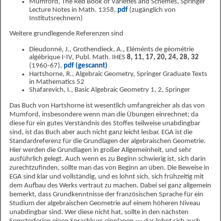
Mumford, The Red Book of Varieties and Schemes, Springer
Lecture Notes in Math. 1358,
pdf
(zugänglich von
Institutsrechnern)
Weitere grundlegende Referenzen sind
Dieudonné, J., Grothendieck, A., Eléménts de géométrie
algébrique I-IV, Publ. Math. IHES
8, 11, 17, 20, 24, 28, 32
(1960-67),
pdf (gescannt)
Hartshorne, R., Algebraic Geometry, Springer Graduate Texts
in Mathematics 52
Shafarevich, I., Basic Algebraic Geometry 1, 2, Springer
Das Buch von Hartshorne ist wesentlich umfangreicher als das von
Mumford, insbesondere wenn man die Übungen einrechnet; da
diese für ein gutes Verständnis des Stoffes teilweise unabdingbar
sind, ist das Buch aber auch nicht ganz leicht lesbar. EGA ist die
Standardreferenz für die Grundlagen der algebraischen Geometrie.
Hier werden die Grundlagen in großer Allgemeinheit, und sehr
ausführlich gelegt. Auch wenn es zu Beginn schwierig ist, sich darin
zurechtzufinden, sollte man das von Beginn an üben. Die Beweise in
EGA sind klar und vollständig, und es lohnt sich, sich frühzeitig mit
dem Aufbau des Werks vertraut zu machen. Dabei sei ganz allgemein
bemerkt, dass Grundkenntnisse der französischen Sprache für ein
Studium der algebraischen Geometrie auf einem höheren Niveau
unabdingbar sind. Wer diese nicht hat, sollte in den nächsten