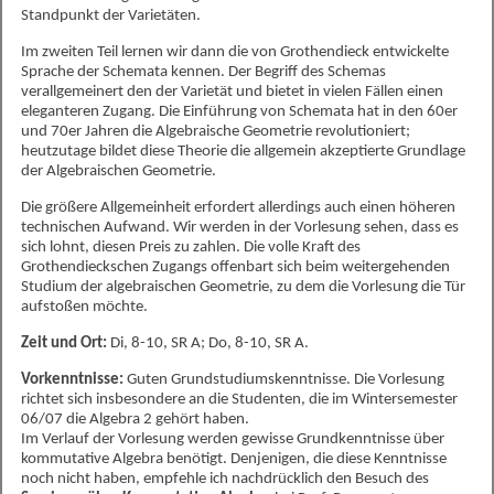
Standpunkt der Varietäten.
Im zweiten Teil lernen wir dann die von Grothendieck entwickelte
Sprache der Schemata kennen. Der Begriff des Schemas
verallgemeinert den der Varietät und bietet in vielen Fällen einen
eleganteren Zugang. Die Einführung von Schemata hat in den 60er
und 70er Jahren die Algebraische Geometrie revolutioniert;
heutzutage bildet diese Theorie die allgemein akzeptierte Grundlage
der Algebraischen Geometrie.
Die größere Allgemeinheit erfordert allerdings auch einen höheren
technischen Aufwand. Wir werden in der Vorlesung sehen, dass es
sich lohnt, diesen Preis zu zahlen. Die volle Kraft des
Grothendieckschen Zugangs offenbart sich beim weitergehenden
Studium der algebraischen Geometrie, zu dem die Vorlesung die Tür
aufstoßen möchte.
Zeit und Ort:
Di, 8-10, SR A; Do, 8-10, SR A.
Vorkenntnisse:
Guten Grundstudiumskenntnisse. Die Vorlesung
richtet sich insbesondere an die Studenten, die im Wintersemester
06/07 die Algebra 2 gehört haben.
Im Verlauf der Vorlesung werden gewisse Grundkenntnisse über
kommutative Algebra benötigt. Denjenigen, die diese Kenntnisse
noch nicht haben, empfehle ich nachdrücklich den Besuch des