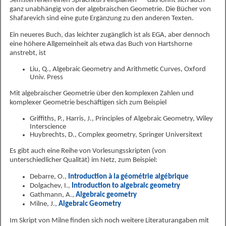
Semsterferien einen Sprachkurs einplanen --- das lohnt sich auch
ganz unabhängig von der algebraischen Geometrie. Die Bücher von
Shafarevich sind eine gute Ergänzung zu den anderen Texten.
Ein neueres Buch, das leichter zugänglich ist als EGA, aber dennoch
eine höhere Allgemeinheit als etwa das Buch von Hartshorne
anstrebt, ist
Liu, Q., Algebraic Geometry and Arithmetic Curves, Oxford
Univ. Press
Mit algebraischer Geometrie über den komplexen Zahlen und
komplexer Geometrie beschäftigen sich zum Beispiel
Griffiths, P., Harris, J., Principles of Algebraic Geometry, Wiley
Interscience
Huybrechts, D., Complex geometry, Springer Universitext
Es gibt auch eine Reihe von Vorlesungsskripten (von
unterschiedlicher Qualität) im Netz, zum Beispiel:
Debarre, O.,
Introduction à la géométrie algébrique
Dolgachev, I.,
Introduction to algebraic geometry
Gathmann, A.,
Algebraic geometry
Milne, J.,
Algebraic Geometry
Im Skript von Milne finden sich noch weitere Literaturangaben mit