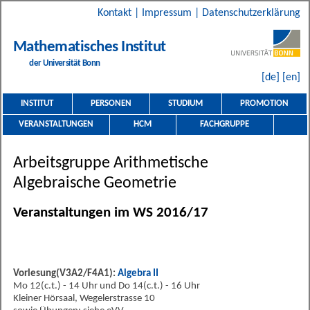
Kontakt
|
Impressum
|
Datenschutzerklärung
Mathematisches Institut
der Universität Bonn
[de]
[en]
INSTITUT
PERSONEN
STUDIUM
PROMOTION
VERANSTALTUNGEN
HCM
FACHGRUPPE
Arbeitsgruppe Arithmetische
Algebraische Geometrie
Veranstaltungen im WS 2016/17
Vorlesung(V3A2/F4A1):
Algebra II
Mo 12(c.t.) - 14 Uhr und Do 14(c.t.) - 16 Uhr
Kleiner Hörsaal, Wegelerstrasse 10