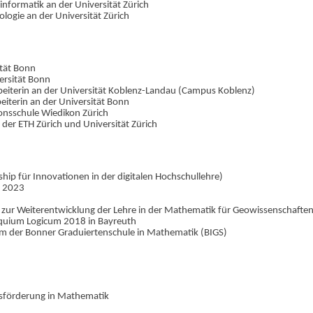
nformatik an der Universität Zürich
logie an der Universität Zürich
ität Bonn
ersität Bonn
eiterin an der Universität Koblenz-Landau (Campus Koblenz)
eiterin an der Universität Bonn
tonsschule Wiedikon Zürich
 der ETH Zürich und Universität Zürich
ip für Innovationen in der digitalen Hochschullehre)
m 2023
 zur Weiterentwicklung der Lehre in der Mathematik für Geowissenschafte
quium Logicum 2018 in Bayreuth
m der Bonner Graduiertenschule in Mathematik (BIGS)
sförderung in Mathematik