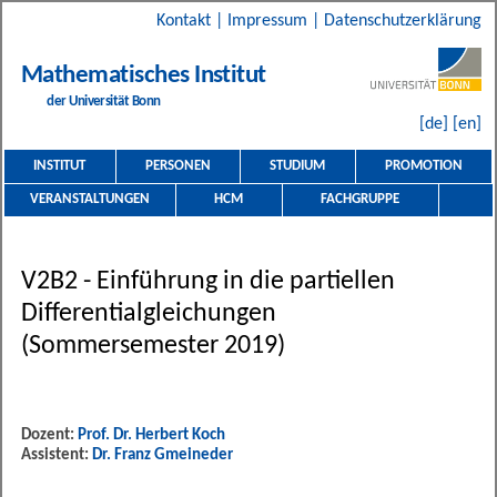
Kontakt
|
Impressum
|
Datenschutzerklärung
Mathematisches Institut
der Universität Bonn
[de]
[en]
INSTITUT
PERSONEN
STUDIUM
PROMOTION
VERANSTALTUNGEN
HCM
FACHGRUPPE
V2B2 - Einführung in die partiellen
Differentialgleichungen
(Sommersemester 2019)
Dozent:
Prof. Dr. Herbert Koch
Assistent:
Dr. Franz Gmeineder