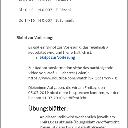
Di 10-12
N 0.007
T. Ritschl
Do 14-16
N 0.007
S. Schmidt
Skript zur Vorlesung:
Es gibt ein Skript zur Vorlesung, das regelmäßig
geupdatet wird und hier erhältlich ist:
Skript zur Vorlesung
Zur Radontransformation siehe das nachfolgende
Video von Prof. O. Scherzer (Wien):
https://www.youtube.com/watch?v=IQ6cam99k-g
Diejenigen Aufgaben, die wir am Freitag, den
05.07.2019 nicht mehr besprechen konnten, werden
hier am 11.07.2010 veröffentlicht.
Übungsblätter:
An dieser Stelle wird wöchentlich jeweils am
Freitag das aktuelle Übungsblatt veröffentlicht.
Dieses ist dann bis zur darauffolgenden