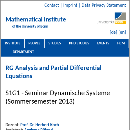
Contact
|
Imprint
|
Data Privacy Statement
Mathematical Institute
of the University of Bonn
[de]
[en]
INSTITUTE
PEOPLE
STUDIES
PHD STUDIES
EVENTS
HCM
DEPARTMENT
RG Analysis and Partial Differential
Equations
S1G1 - Seminar Dynamische Systeme
(Sommersemester 2013)
Dozent:
Prof. Dr. Herbert Koch