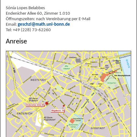
Sónia Lopes Belabbes
Endenicher Allee 60, Zimmer 1.010
Öffnungszeiten: nach Vereinbarung per E-Mail
Email:
geschzi@math.uni-bonn.de
Tel: +49 (228) 73-62260
Anreise