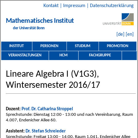
Kontakt
|
Impressum
|
Datenschutzerklärung
Mathematisches Institut
der Universität Bonn
[de]
[en]
INSTITUT
PERSONEN
STUDIUM
PROMOTION
VERANSTALTUNGEN
HCM
FACHGRUPPE
Lineare Algebra I (V1G3),
Wintersemester 2016/17
Dozent:
Prof. Dr. Catharina Stroppel
Sprechstunde: Dienstag 12:00 - 13:00 und nach Vereinbarung, Raum
4.007, Endenicher Allee 60.
Assistent:
Dr. Stefan Schreieder
Sprechstunde: Freitag 13:00 - 14:00, Raum 1.041, Endenicher Allee