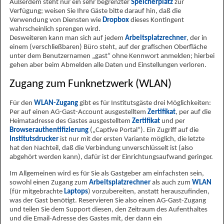
Außerdem steht nur ein sehr begrenzter
Speicherplatz
zur
Verfügung; weisen Sie Ihre Gäste bitte darauf hin, daß die
Verwendung von Diensten wie
Dropbox
dieses Kontingent
wahrscheinlich sprengen wird.
Desweiteren kann man sich auf jedem
Arbeitsplatzrechner
, der in
einem (verschließbaren) Büro steht, auf der grafischen Oberfläche
unter dem Benutzernamen „gast“ ohne Kennwort anmelden; hierbei
gehen aber beim Abmelden alle Daten und Einstellungen verloren.
Zugang zum Funknetzwerk (WLAN)
Für den
WLAN-Zugang
gibt es für Institutsgäste drei Möglichkeiten:
Per auf einen AG-Gast-Account ausgestelltem
Zertifikat
, per auf die
Heimatadresse des Gastes ausgestelltem
Zertifikat
und per
Browserauthentifizierung
(„Captive Portal“). Ein Zugriff auf die
Institutsdrucker
ist nur mit der ersten Variante möglich, die letzte
hat den Nachteil, daß die Verbindung unverschlüsselt ist (also
abgehört werden kann), dafür ist der Einrichtungsaufwand geringer.
Im Allgemeinen wird es für Sie als Gastgeber am einfachsten sein,
sowohl einen Zugang zum
Arbeitsplatzrechner
als auch zum
WLAN
(für mitgebrachte
Laptops
) vorzubereiten, anstatt herauszufinden,
was der Gast benötigt. Reservieren Sie also einen AG-Gast-Zugang
und teilen Sie dem Support diesen, den Zeitraum des Aufenthaltes
und die Email-Adresse des Gastes mit, der dann ein