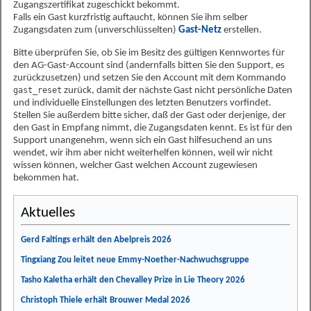
Zugangszertifikat zugeschickt bekommt.
Falls ein Gast kurzfristig auftaucht, können Sie ihm selber
Zugangsdaten zum (unverschlüsselten)
Gast-Netz
erstellen.
Bitte überprüfen Sie, ob Sie im Besitz des gültigen Kennwortes für
den AG-Gast-Account sind (andernfalls bitten Sie den Support, es
zurückzusetzen) und setzen Sie den Account mit dem Kommando
gast_reset
zurück, damit der nächste Gast nicht persönliche Daten
und individuelle Einstellungen des letzten Benutzers vorfindet.
Stellen Sie außerdem bitte sicher, daß der Gast oder derjenige, der
den Gast in Empfang nimmt, die Zugangsdaten kennt. Es ist für den
Support unangenehm, wenn sich ein Gast hilfesuchend an uns
wendet, wir ihm aber nicht weiterhelfen können, weil wir nicht
wissen können, welcher Gast welchen Account zugewiesen
bekommen hat.
Aktuelles
Gerd Faltings erhält den Abelpreis 2026
Tingxiang Zou leitet neue Emmy-Noether-Nachwuchsgruppe
Tasho Kaletha erhält den Chevalley Prize in Lie Theory 2026
Christoph Thiele erhält Brouwer Medal 2026