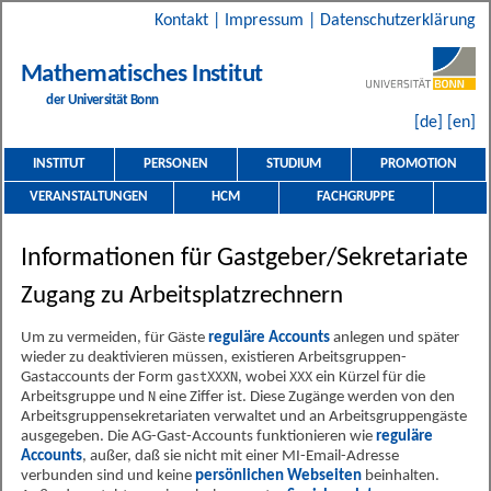
Kontakt
|
Impressum
|
Datenschutzerklärung
Mathematisches Institut
der Universität Bonn
[de]
[en]
INSTITUT
PERSONEN
STUDIUM
PROMOTION
VERANSTALTUNGEN
HCM
FACHGRUPPE
Informationen für Gastgeber/Sekretariate
Zugang zu Arbeitsplatzrechnern
Um zu vermeiden, für Gäste
reguläre Accounts
anlegen und später
wieder zu deaktivieren müssen, existieren Arbeitsgruppen-
Gastaccounts der Form
gastXXXN
, wobei
XXX
ein Kürzel für die
Arbeitsgruppe und
N
eine Ziffer ist. Diese Zugänge werden von den
Arbeitsgruppensekretariaten verwaltet und an Arbeitsgruppengäste
ausgegeben. Die AG-Gast-Accounts funktionieren wie
reguläre
Accounts
, außer, daß sie nicht mit einer MI-Email-Adresse
verbunden sind und keine
persönlichen Webseiten
beinhalten.