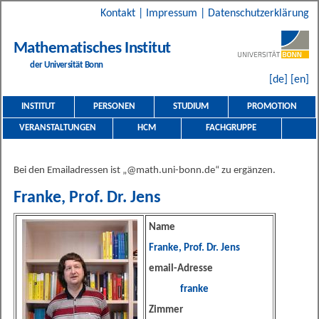
Kontakt
|
Impressum
|
Datenschutzerklärung
Mathematisches Institut
der Universität Bonn
[de]
[en]
INSTITUT
PERSONEN
STUDIUM
PROMOTION
VERANSTALTUNGEN
HCM
FACHGRUPPE
Bei den Emailadressen ist „@math.uni-bonn.de“ zu ergänzen.
Franke, Prof. Dr. Jens
Name
Franke, Prof. Dr. Jens
email-Adresse
franke
Zimmer