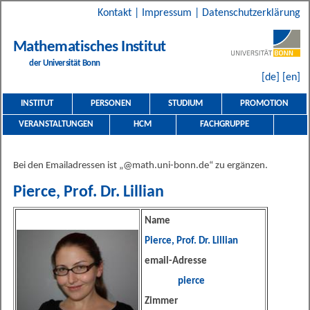
Kontakt
|
Impressum
|
Datenschutzerklärung
Mathematisches Institut
der Universität Bonn
[de]
[en]
INSTITUT
PERSONEN
STUDIUM
PROMOTION
VERANSTALTUNGEN
HCM
FACHGRUPPE
Bei den Emailadressen ist „@math.uni-bonn.de“ zu ergänzen.
Pierce, Prof. Dr. Lillian
Name
Pierce, Prof. Dr. Lillian
email-Adresse
pierce
Zimmer