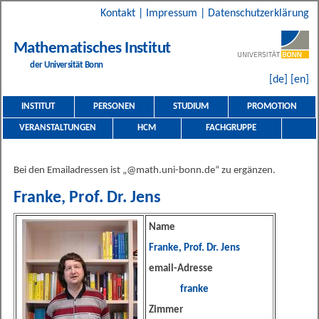
Kontakt
|
Impressum
|
Datenschutzerklärung
Mathematisches Institut
der Universität Bonn
[de]
[en]
INSTITUT
PERSONEN
STUDIUM
PROMOTION
VERANSTALTUNGEN
HCM
FACHGRUPPE
Bei den Emailadressen ist „@math.uni-bonn.de“ zu ergänzen.
Franke, Prof. Dr. Jens
Name
Franke, Prof. Dr. Jens
email-Adresse
franke
Zimmer